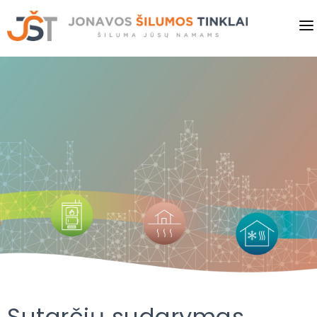
PRADINIS
VARTOTOJAMS
VERSLUI
PASLAUGOS
KAINOS
SAVITARNA
NAUJIENOS
Sutarčių sudarymas