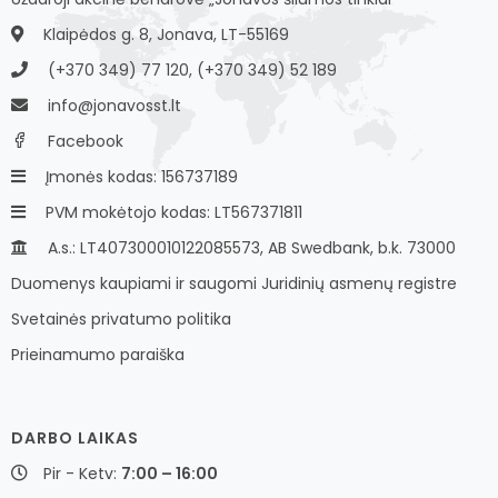
Klaipėdos g. 8, Jonava, LT-55169
(+370 349) 77 120, (+370 349) 52 189
info@jonavosst.lt
Facebook
Įmonės kodas: 156737189
PVM mokėtojo kodas: LT567371811
A.s.: LT407300010122085573, AB Swedbank, b.k. 73000
Duomenys kaupiami ir saugomi Juridinių asmenų registre
Svetainės privatumo politika
Prieinamumo paraiška
DARBO LAIKAS
Pir - Ketv:
7:00 – 16:00