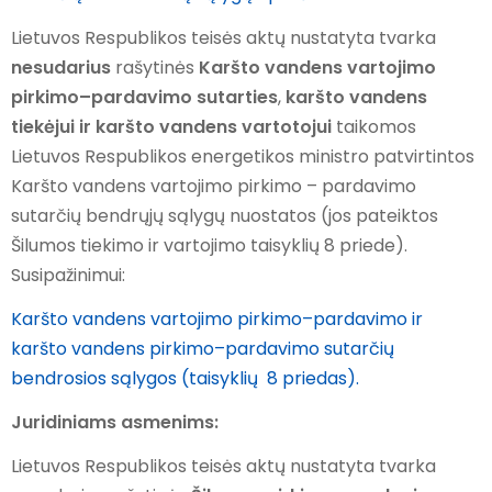
Lietuvos Respublikos teisės aktų nustatyta tvarka
nesudarius
rašytinės
Karšto vandens vartojimo
pirkimo–pardavimo sutarties
,
karšto vandens
tiekėjui ir karšto vandens vartotojui
taikomos
Lietuvos Respublikos energetikos ministro patvirtintos
Karšto vandens vartojimo pirkimo – pardavimo
sutarčių bendrųjų sąlygų nuostatos (jos pateiktos
Šilumos tiekimo ir vartojimo taisyklių 8 priede).
Susipažinimui:
Karšto vandens vartojimo pirkimo–pardavimo ir
karšto vandens pirkimo–pardavimo sutarčių
bendrosios sąlygos (taisyklių 8 priedas).
Juridiniams asmenims:
Lietuvos Respublikos teisės aktų nustatyta tvarka