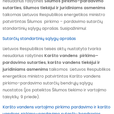
nesudarius rašytinės
Šilumos pirkimo–pardavimo
sutarties
,
šilumos tiekėjui ir juridiniams asmenims
taikomas Lietuvos Respublikos energetikos ministro
patvirtintas Šilumos pirkimo – pardavimo sutarčių
standartinių sąlygų aprašas. Susipažinimui:
Sutarčių standartinių sąlygų aprašas
Lietuvos Respublikos teisės aktų nustatyta tvarka
nesudarius rašytinės
Karšto vandens pirkimo–
pardavimo sutarties
,
karšto vandens tiekėjui ir
juridiniams asmenims
taikomos Lietuvos Respublikos
energetikos ministro patvirtintos Karšto vandens
pirkimo–pardavimo sutarčių bendrųjų sąlygų
nuostatos (jos pateiktos Šilumos tiekimo ir vartojimo
taisyklių 9 priede).
Karšto vandens vartojimo pirkimo pardavimo ir karšto
vandens pirkimo–pardavimo sutarčių bendrosios