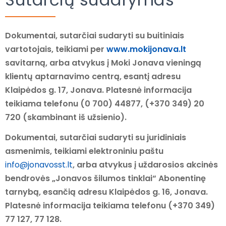
Dokumentai, sutarčiai sudaryti
su buitiniais
vartotojais
, teikiami per
www.mokijonava.lt
savitarną, arba atvykus į Moki Jonava vieningą
klientų aptarnavimo centrą, esantį adresu
Klaipėdos g. 17, Jonava. Platesnė informacija
teikiama telefonu (0 700) 44877, (+370 349) 20
720 (skambinant iš užsienio).
Dokumentai, sutarčiai sudaryti
su juridiniais
asmenimis
, teikiami elektroniniu paštu
info@jonavosst.lt
,
arba atvykus į uždarosios akcinės
bendrovės „Jonavos šilumos tinklai“ Abonentinę
tarnybą, esančią adresu Klaipėdos g. 16, Jonava.
Platesnė informacija teikiama telefonu (+370 349)
77 127, 77 128.