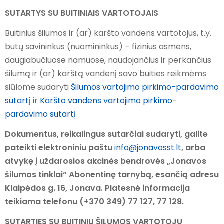
SUTARTYS SU BUITINIAIS VARTOTOJAIS
Buitinius šilumos ir (ar) karšto vandens vartotojus, t.y.
butų savininkus (nuomininkus) – fizinius asmens,
daugiabučiuose namuose, naudojančius ir perkančius
šilumą ir (ar) karštą vandenį savo buities reikmėms
siūlome sudaryti
Šilumos vartojimo pirkimo-pardavimo
sutartį
ir
Karšto vandens vartojimo pirkimo-
pardavimo sutartį
Dokumentus, reikalingus sutarčiai sudaryti, galite
pateikti elektroniniu paštu
info@jonavosst.lt
, arba
atvykę į uždarosios akcinės bendrovės „Jonavos
šilumos tinklai“ Abonentinę tarnybą, esančią adresu
Klaipėdos g. 16, Jonava. Platesnė informacija
teikiama telefonu (+370 349) 77 127, 77 128.
SUTARTIES SU BUITINIU ŠILUMOS VARTOTOJU