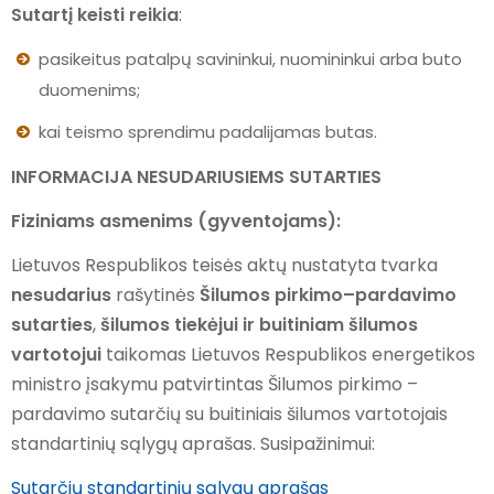
Sutartį keisti reikia
:
pasikeitus patalpų savininkui, nuomininkui arba buto
duomenims;
kai teismo sprendimu padalijamas butas.
INFORMACIJA NESUDARIUSIEMS SUTARTIES
Fiziniams asmenims (gyventojams):
Lietuvos Respublikos teisės aktų nustatyta tvarka
nesudarius
rašytinės
Šilumos pirkimo–pardavimo
sutarties
,
šilumos tiekėjui ir buitiniam šilumos
vartotojui
taikomas Lietuvos Respublikos energetikos
ministro įsakymu patvirtintas Šilumos pirkimo –
pardavimo sutarčių su buitiniais šilumos vartotojais
standartinių sąlygų aprašas. Susipažinimui:
Sutarčių standartinių sąlygų aprašas