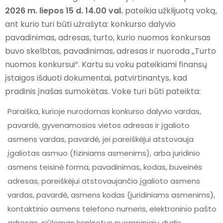
2026 m. liepos 15 d. 14.00 val.
pateikia užklijuotą voką,
ant kurio turi būti užrašyta: konkurso dalyvio
pavadinimas, adresas, turto, kurio nuomos konkursas
buvo skelbtas, pavadinimas, adresas ir nuoroda „Turto
nuomos konkursui“. Kartu su voku pateikiami finansų
įstaigos išduoti dokumentai, patvirtinantys, kad
pradinis įnašas sumokėtas. Voke turi būti pateikta:
Paraiška, kurioje nurodomas konkurso dalyvio vardas,
pavardė, gyvenamosios vietos adresas ir įgalioto
asmens vardas, pavardė, jei pareiškėjui atstovauja
įgaliotas asmuo (fiziniams asmenims), arba juridinio
asmens teisinė forma, pavadinimas, kodas, buveinės
adresas, pareiškėjui atstovaujančio įgalioto asmens
vardas, pavardė, asmens kodas (juridiniams asmenims),
kontaktinio asmens telefono numeris, elektroninio pašto
adresas, siūlomas konkretus nuompinigių dydis,