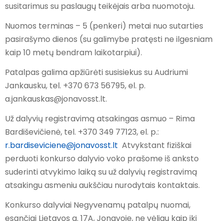
susitarimus su paslaugų teikėjais arba nuomotoju.
Nuomos terminas – 5 (penkeri) metai nuo sutarties
pasirašymo dienos (su galimybe pratęsti ne ilgesniam
kaip 10 metų bendram laikotarpiui).
Patalpas galima apžiūrėti susisiekus su Audriumi
Jankausku, tel. +370 673 56795, el. p.
a.jankauskas@jonavosst.lt.
Už dalyvių registravimą atsakingas asmuo – Rima
Bardiševičienė, tel. +370 349 77123, el. p.:
r.bardiseviciene@jonavosst.lt
Atvykstant fiziškai
perduoti konkurso dalyvio voko prašome iš anksto
suderinti atvykimo laiką su už dalyvių registravimą
atsakingu asmeniu aukščiau nurodytais kontaktais.
Konkurso dalyviai Negyvenamų patalpų nuomai,
esančiai Lietavos g. 17A, Jonavoje, ne vėliau kaip iki