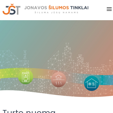
PRADINIS
VARTOTOJAMS
VERSLUI
PASLAUGOS
KAINOS
SAVITARNA
NAUJIENOS
Turto nuoma