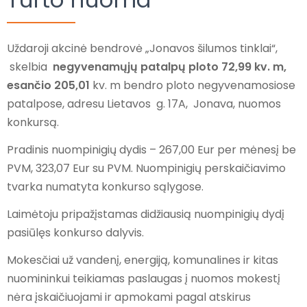
Uždaroji akcinė bendrovė „Jonavos šilumos tinklai“,
skelbia
negyvenamųjų patalpų ploto 72,99 kv. m,
esančio 205,01
kv. m bendro ploto negyvenamosiose
patalpose, adresu Lietavos g. 17A, Jonava, nuomos
konkursą.
Pradinis nuompinigių dydis – 267,00 Eur per mėnesį be
PVM, 323,07 Eur su PVM. Nuompinigių perskaičiavimo
tvarka numatyta konkurso sąlygose.
Laimėtoju pripažįstamas didžiausią nuompinigių dydį
pasiūlęs konkurso dalyvis.
Mokesčiai už vandenį, energiją, komunalines ir kitas
nuomininkui teikiamas paslaugas į nuomos mokestį
nėra įskaičiuojami ir apmokami pagal atskirus