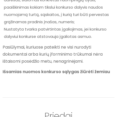
paaiškinimas kokiam tikslui konkurso dalyvis naudos
nuomojamą turtą, sąskaitos, į kurią turi būti pervestas
grąžinamas pradinis įnašas, numeris;
Nustatyta tvarka patvirtintas įgaliojimas, jei konkurso
dalyviui konkurse atstovauja įgaliotas asmuo.
Pasiūlymai, kuriuose pateikti ne visi nurodyti
dokumentai arba kurių įforminimo trūkumai nėra
ištaisomi posėdžio metu, nenagrinėjami.
Išsamias nuomos konkurso sąlygas žiūrėti žemiau
Priedai