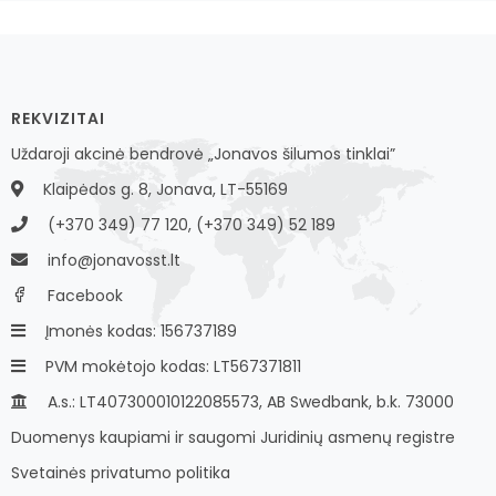
REKVIZITAI
Uždaroji akcinė bendrovė „Jonavos šilumos tinklai”
Klaipėdos g. 8, Jonava, LT-55169
(+370 349) 77 120, (+370 349) 52 189
info@jonavosst.lt
Facebook
Įmonės kodas: 156737189
PVM mokėtojo kodas: LT567371811
A.s.: LT407300010122085573, AB Swedbank, b.k. 73000
Duomenys kaupiami ir saugomi Juridinių asmenų registre
Svetainės privatumo politika