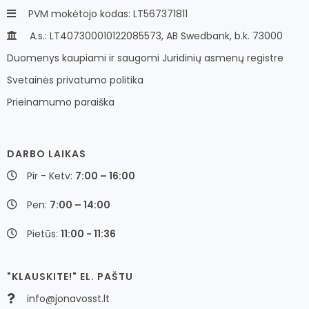
PVM mokėtojo kodas: LT567371811
A.s.: LT407300010122085573, AB Swedbank, b.k. 73000
Duomenys kaupiami ir saugomi Juridinių asmenų registre
Svetainės privatumo politika
Prieinamumo paraiška
DARBO LAIKAS
Pir - Ketv:
7:00 – 16:00
Pen:
7:00 – 14:00
Pietūs:
11:00 - 11:36
"KLAUSKITE!" EL. PAŠTU
info@jonavosst.lt