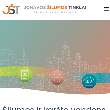
PRADINIS
VARTOTOJAMS
VERSLUI
PASLAUGOS
KAINOS
SAVITARNA
NAUJIENOS
Šilumos ir karšto vandens