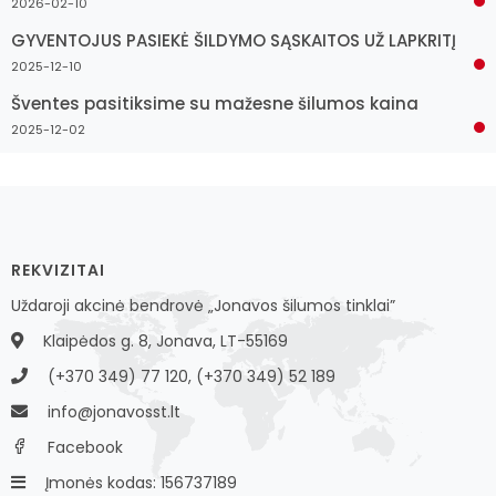
2026-02-10
GYVENTOJUS PASIEKĖ ŠILDYMO SĄSKAITOS UŽ LAPKRITĮ
2025-12-10
Šventes pasitiksime su mažesne šilumos kaina
2025-12-02
REKVIZITAI
Uždaroji akcinė bendrovė „Jonavos šilumos tinklai”
Klaipėdos g. 8, Jonava, LT-55169
(+370 349) 77 120, (+370 349) 52 189
info@jonavosst.lt
Facebook
Įmonės kodas: 156737189